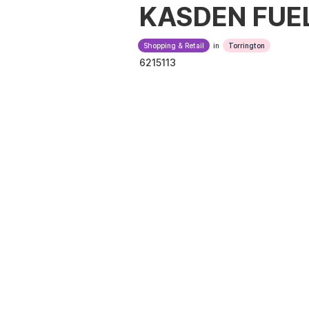
KASDEN FUE
Shopping & Retail
in
Torrington
6215113